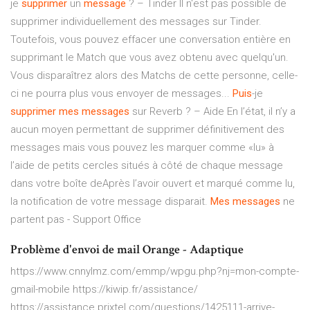
je
supprimer
un
message
? – Tinder Il n'est pas possible de
supprimer individuellement des messages sur Tinder.
Toutefois, vous pouvez effacer une conversation entière en
supprimant le Match que vous avez obtenu avec quelqu'un.
Vous disparaîtrez alors des Matchs de cette personne, celle-
ci ne pourra plus vous envoyer de messages...
Puis
-je
supprimer
mes
messages
sur Reverb ? – Aide En l’état, il n’y a
aucun moyen permettant de supprimer définitivement des
messages mais vous pouvez les marquer comme «lu» à
l’aide de petits cercles situés à côté de chaque message
dans votre boîte deAprès l’avoir ouvert et marqué comme lu,
la notification de votre message disparait.
Mes
messages
ne
partent pas - Support Office
Problème d'envoi de mail Orange - Adaptique
https://www.cnnylmz.com/emmp/wpgu.php?nj=mon-compte-
gmail-mobile https://kiwip.fr/assistance/
https://assistance.prixtel.com/questions/1425111-arrive-