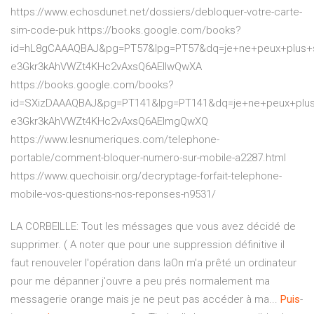
https://www.echosdunet.net/dossiers/debloquer-votre-carte-
sim-code-puk https://books.google.com/books?
id=hL8gCAAAQBAJ&pg=PT57&lpg=PT57&dq=je+ne+peux+plus+
e3Gkr3kAhVWZt4KHc2vAxsQ6AEIlwQwXA
https://books.google.com/books?
id=SXizDAAAQBAJ&pg=PT141&lpg=PT141&dq=je+ne+peux+plu
e3Gkr3kAhVWZt4KHc2vAxsQ6AEImgQwXQ
https://www.lesnumeriques.com/telephone-
portable/comment-bloquer-numero-sur-mobile-a2287.html
https://www.quechoisir.org/decryptage-forfait-telephone-
mobile-vos-questions-nos-reponses-n9531/
LA CORBEILLE: Tout les méssages que vous avez décidé de
supprimer. ( A noter que pour une suppression définitive il
faut renouveler l'opération dans laOn m'a prêté un ordinateur
pour me dépanner j'ouvre a peu prés normalement ma
messagerie orange mais je ne peut pas accéder à ma...
Puis
-