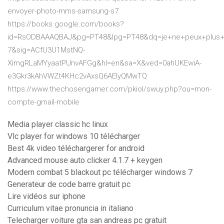
envoyer-photo-mms-samsung-s7
https://books.google.com/books?
id=RsODBAAAQBAJ&pg=PT48&lpg=PT48&dq=je+ne+peux+plus+s
7&sig=ACfU3U1MstNQ-
XimgRLaMYyaatPUnvAFGg&hl=en&sa=X&ved=0ahUKEwiA-
e3Gkr3kAhVWZt4KHc2vAxsQ6AEIyQMwTQ
https://www.thechosengamer.com/pkiol/swuy.php?ou=mon-
compte-gmail-mobile
Media player classic hc linux
Vlc player for windows 10 télécharger
Best 4k video téléchargerer for android
Advanced mouse auto clicker 4.1.7 + keygen
Modern combat 5 blackout pc télécharger windows 7
Generateur de code barre gratuit pc
Lire vidéos sur iphone
Curriculum vitae pronuncia in italiano
Telecharger voiture gta san andreas pc gratuit