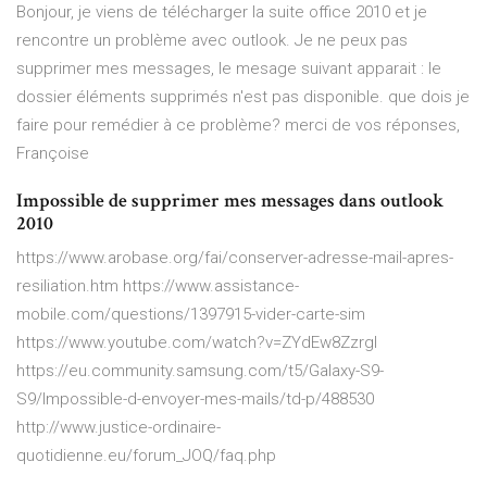
Bonjour, je viens de télécharger la suite office 2010 et je
rencontre un problème avec outlook. Je ne peux pas
supprimer mes messages, le mesage suivant apparait : le
dossier éléments supprimés n'est pas disponible. que dois je
faire pour remédier à ce problème? merci de vos réponses,
Françoise
Impossible de supprimer mes messages dans outlook
2010
https://www.arobase.org/fai/conserver-adresse-mail-apres-
resiliation.htm https://www.assistance-
mobile.com/questions/1397915-vider-carte-sim
https://www.youtube.com/watch?v=ZYdEw8ZzrgI
https://eu.community.samsung.com/t5/Galaxy-S9-
S9/Impossible-d-envoyer-mes-mails/td-p/488530
http://www.justice-ordinaire-
quotidienne.eu/forum_JOQ/faq.php