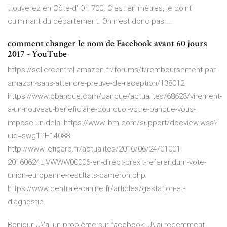
trouverez en Côte-d' Or. 700. C'est en mètres, le point
culminant du département. On n'est donc pas ...
comment changer le nom de Facebook avant 60 jours
2017 - YouTube
https://sellercentral.amazon.fr/forums/t/remboursement-par-
amazon-sans-attendre-preuve-de-reception/138012
https://www.cbanque.com/banque/actualites/68623/virement-
a-un-nouveau-beneficiaire-pourquoi-votre-banque-vous-
impose-un-delai https://www.ibm.com/support/docview.wss?
uid=swg1PH14088
http://www.lefigaro.fr/actualites/2016/06/24/01001-
20160624LIVWWW00006-en-direct-brexit-referendum-vote-
union-europenne-resultats-cameron.php
https://www.centrale-canine.fr/articles/gestation-et-
diagnostic
Bonjour, J\'ai un problème sur facebook. J\'ai recemment